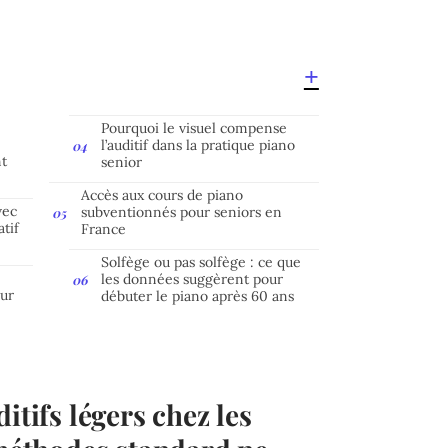
s
Pourquoi le visuel compense
l’auditif dans la pratique piano
nt
senior
Accès aux cours de piano
vec
subventionnés pour seniors en
tif
France
Solfège ou pas solfège : ce que
les données suggèrent pour
sur
débuter le piano après 60 ans
itifs légers chez les