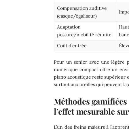
Compensation auditive
Impo
(casque/égaliseur)
Adaptation
Haut
posture/mobilité réduite
banc
Coût d’entrée
Élev
Pour un senior avec une légère pe
numérique compact offre un envir
piano acoustique reste supérieur e
surtout aux oreilles qui peuvent la
Méthodes gamifiées e
l’effet mesurable su
L’un des freins majeurs à l’appren