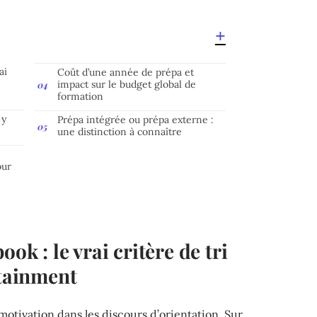
ai
Coût d’une année de prépa et
impact sur le budget global de
formation
 y
Prépa intégrée ou prépa externe :
une distinction à connaître
our
ook : le vrai critère de tri
rtainment
motivation dans les discours d’orientation. Sur