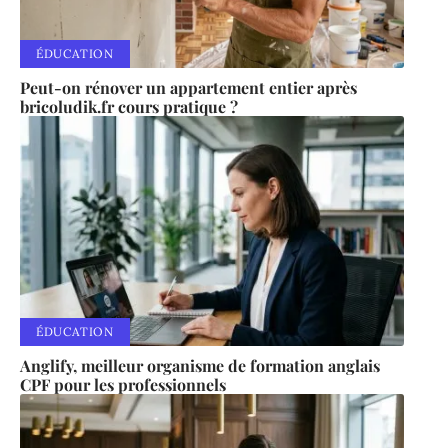
ÉDUCATION
Peut-on rénover un appartement entier après
bricoludik.fr cours pratique ?
ÉDUCATION
Anglify, meilleur organisme de formation anglais
CPF pour les professionnels