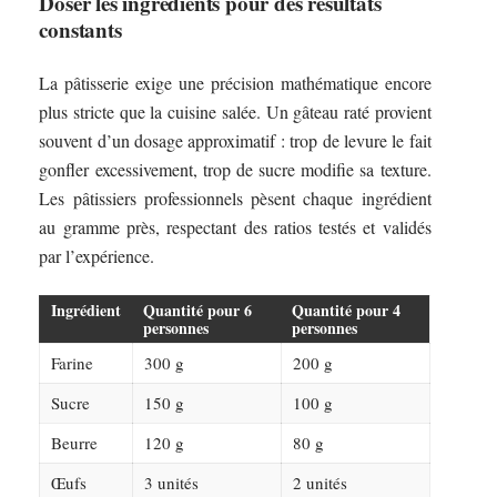
Doser les ingrédients pour des résultats
constants
La pâtisserie exige une précision mathématique encore
plus stricte que la cuisine salée. Un gâteau raté provient
souvent d’un dosage approximatif : trop de levure le fait
gonfler excessivement, trop de sucre modifie sa texture.
Les pâtissiers professionnels pèsent chaque ingrédient
au gramme près, respectant des ratios testés et validés
par l’expérience.
Ingrédient
Quantité pour 6
Quantité pour 4
personnes
personnes
Farine
300 g
200 g
Sucre
150 g
100 g
Beurre
120 g
80 g
Œufs
3 unités
2 unités