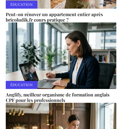
ÉDUCATION
Peut-on rénover un appartement entier après
bricoludik.fr cours pratique ?
ÉDUCATION
Anglify, meilleur organisme de formation anglais
CPF pour les professionnels