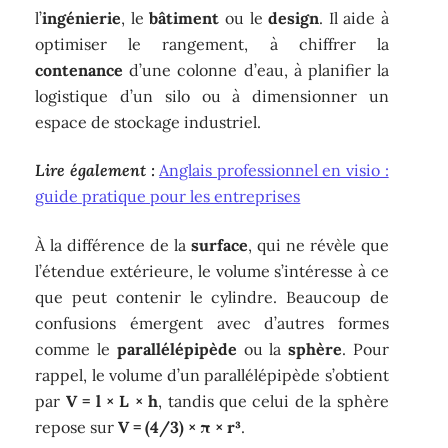
l’
ingénierie
, le
bâtiment
ou le
design
. Il aide à
optimiser le rangement, à chiffrer la
contenance
d’une colonne d’eau, à planifier la
logistique d’un silo ou à dimensionner un
espace de stockage industriel.
Lire également :
Anglais professionnel en visio :
guide pratique pour les entreprises
À la différence de la
surface
, qui ne révèle que
l’étendue extérieure, le volume s’intéresse à ce
que peut contenir le cylindre. Beaucoup de
confusions émergent avec d’autres formes
comme le
parallélépipède
ou la
sphère
. Pour
rappel, le volume d’un parallélépipède s’obtient
par
V = l × L × h
, tandis que celui de la sphère
repose sur
V = (4/3) × π × r³
.