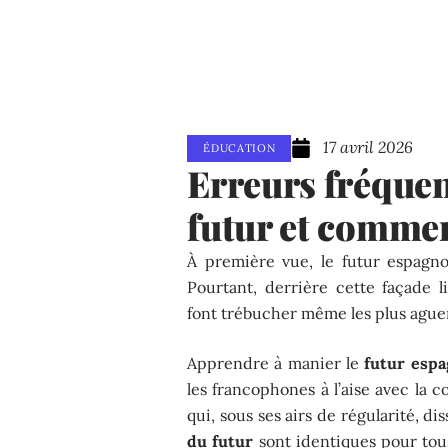
17 avril 2026
ÉDUCATION
Erreurs fréquen
futur et commen
À première vue, le futur espagno
Pourtant, derrière cette façade 
font trébucher même les plus aguer
Apprendre à manier le
futur espa
les francophones à l’aise avec la 
qui, sous ses airs de régularité, di
du futur
sont identiques pour tou