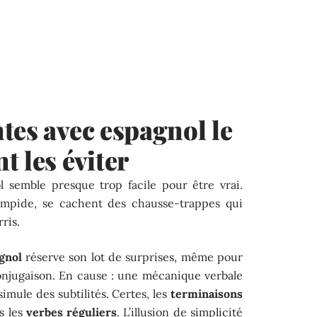
tes avec espagnol le
t les éviter
l semble presque trop facile pour être vrai.
limpide, se cachent des chausse-trappes qui
ris.
gnol
réserve son lot de surprises, même pour
conjugaison. En cause : une mécanique verbale
ssimule des subtilités. Certes, les
terminaisons
s les
verbes réguliers
. L’illusion de simplicité