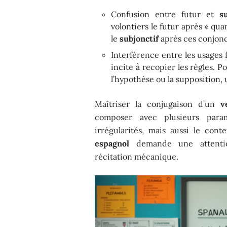
Confusion entre futur et
s
volontiers le futur après « qu
le
subjonctif
après ces conjonc
Interférence entre les usages f
incite à recopier les règles. P
l’hypothèse ou la supposition,
Maîtriser la conjugaison d’un
v
composer avec plusieurs par
irrégularités, mais aussi le cont
espagnol
demande une attentio
récitation mécanique.