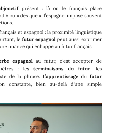
ubjonctif
présent : là où le français place
and » ou « dès que », l’espagnol impose souvent
tions.
rançais et espagnol : la proximité linguistique
ourtant, le
futur espagnol
peut aussi exprimer
 une nuance qui échappe au futur français.
erbe espagnol
au futur, c’est accepter de
amètres : les
terminaisons du futur
, les
exte de la phrase. L’
apprentissage
du
futur
n constante, bien au-delà d’une simple