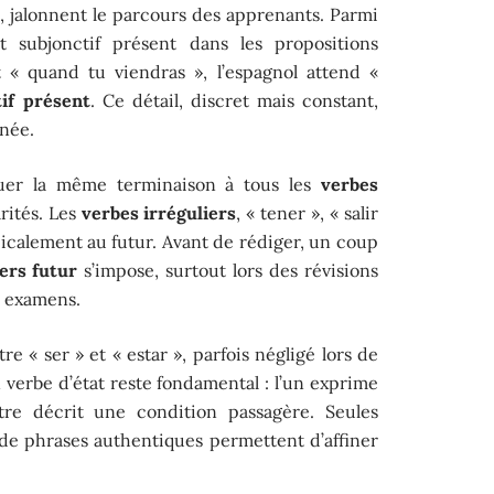
is, jalonnent le parcours des apprenants. Parmi
t subjonctif présent dans les propositions
t « quand tu viendras », l’espagnol attend «
tif présent
. Ce détail, discret mais constant,
nnée.
liquer la même terminaison à tous les
verbes
arités. Les
verbes irréguliers
, « tener », « salir
dicalement au futur. Avant de rédiger, un coup
ers futur
s’impose, surtout lors des révisions
s examens.
tre « ser » et « estar », parfois négligé lors de
on verbe d’état reste fondamental : l’un exprime
utre décrit une condition passagère. Seules
se de phrases authentiques permettent d’affiner