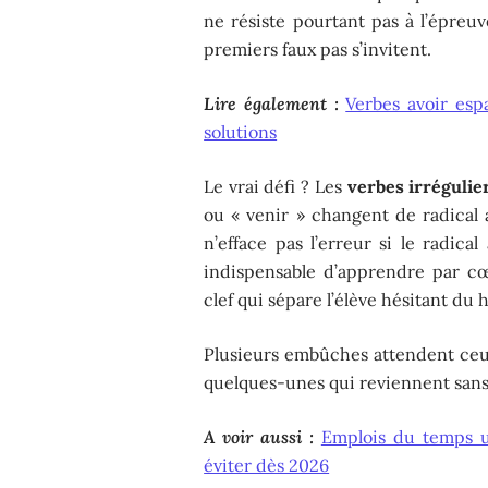
ne résiste pourtant pas à l’épreuv
premiers faux pas s’invitent.
Lire également :
Verbes avoir esp
solutions
Le vrai défi ? Les
verbes irrégulie
ou « venir » changent de radical a
n’efface pas l’erreur si le radica
indispensable d’apprendre par c
clef qui sépare l’élève hésitant du
Plusieurs embûches attendent ceux
quelques-unes qui reviennent sans
A voir aussi :
Emplois du temps un
éviter dès 2026