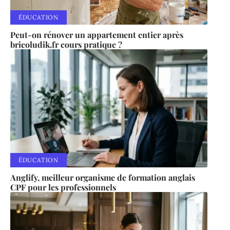
ÉDUCATION
Peut-on rénover un appartement entier après
bricoludik.fr cours pratique ?
ÉDUCATION
Anglify, meilleur organisme de formation anglais
CPF pour les professionnels