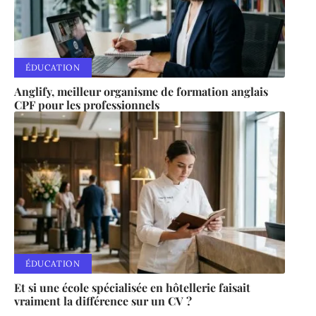
ÉDUCATION
Anglify, meilleur organisme de formation anglais
CPF pour les professionnels
ÉDUCATION
Et si une école spécialisée en hôtellerie faisait
vraiment la différence sur un CV ?