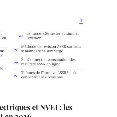
et
Le mode « Se tester » : simuler
t en
l’examen
Méthode de révision ASSR sur trois
rme
semaines sans surcharge
en
ÉduConnect et consultation des
résultats ASSR en ligne
bler
Thèmes de l’épreuve ASSR2 : où
concentrer ses révisions
lectriques et NVEI : les
nt en 2026