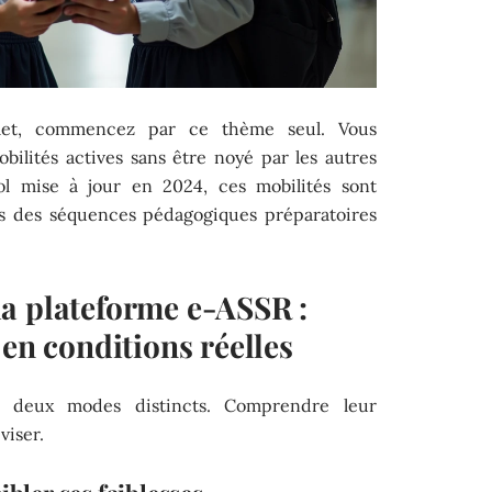
let, commencez par ce thème seul. Vous
obilités actives sans être noyé par les autres
col mise à jour en 2024, ces mobilités sont
es des séquences pédagogiques préparatoires
a plateforme e-ASSR :
 en conditions réelles
se deux modes distincts. Comprendre leur
viser.