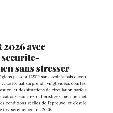
R 2026 avec
 securite-
men sans stresser
égiens passent l’ASSR sans avoir jamais ouvert
ur J. Le format surprend : vingt vidéos courtes,
stion, et des situations de circulation parfois
ducation-securite-routiere.fr/examen permet
es conditions réelles de l’épreuve, et c’est le
ce test sereinement en 2026.