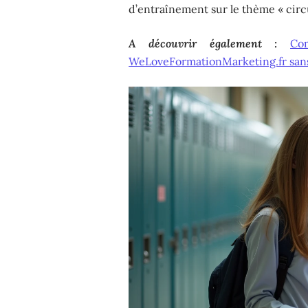
d’entraînement sur le thème « circ
A découvrir également :
Co
WeLoveFormationMarketing.fr sans